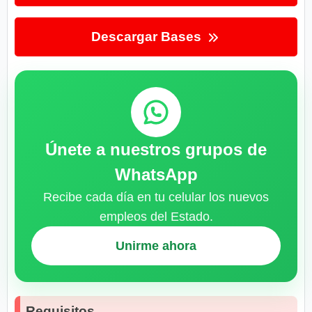
Descargar Bases
Únete a nuestros grupos de
WhatsApp
Recibe cada día en tu celular los nuevos
empleos del Estado.
Unirme ahora
Requisitos