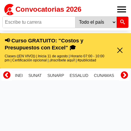
Convocatorias 2026
📢 Curso GRATUITO: "Costos y
Presupuestos con Excel" 🎓
Clases ((EN VIVO)) | Inicia 11 de agosto | Horario 07:00 - 10:00
pm | Certificación opcional | ¡Inscríbete aquí! | #publicidad
INEI
SUNAT
SUNARP
ESSALUD
CUNAMAS
RENI