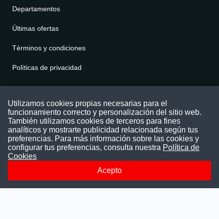
Departamentos
Últimas ofertas
Términos y condiciones
Políticas de privacidad
Contáctenos
Utilizamos cookies propias necesarias para el
funcionamiento correcto y personalización del sitio web.
Puede comunicarse con nosotros a través
También utilizamos cookies de terceros para fines
nuestras redes sociales o del correo:
analíticos y mostrarte publicidad relacionada según tus
contacto@convocatoriasdetrabajo.com
preferencias. Para más información sobre las cookies y
Siguenos en:
configurar tus preferencias, consulta nuestra
Política de
Cookies
Acepto
Facebook
Instagram
LinkedIn