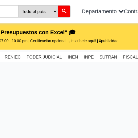
Departamento
Cont
 Presupuestos con Excel" 🎓
7:00 - 10:00 pm | Certificación opcional | ¡Inscríbete aquí! | #publicidad
RENIEC
PODER JUDICIAL
INEN
INPE
SUTRAN
FISCAL