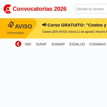
Convocatorias 2026
📢 Curso GRATUITO: "Costos y
AVISO
Clases ((EN VIVO)) | Inicia 11 de agosto | Horario 0
Informativo
INEI
SUNAT
SUNARP
ESSALUD
CUNAMAS