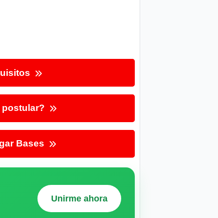
uisitos
postular?
gar Bases
Unirme ahora