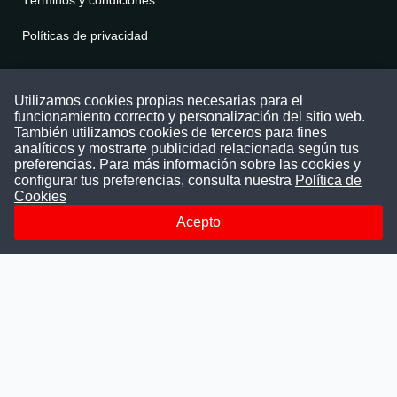
Políticas de privacidad
Contáctenos
Utilizamos cookies propias necesarias para el
funcionamiento correcto y personalización del sitio web.
Puede comunicarse con nosotros a través
También utilizamos cookies de terceros para fines
nuestras redes sociales o del correo:
analíticos y mostrarte publicidad relacionada según tus
contacto@convocatoriasdetrabajo.com
preferencias. Para más información sobre las cookies y
Siguenos en:
configurar tus preferencias, consulta nuestra
Política de
Cookies
Acepto
Facebook
Instagram
LinkedIn
Telegram
TikTok