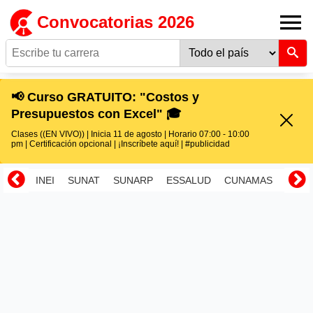
Convocatorias 2026
📢 Curso GRATUITO: "Costos y
Presupuestos con Excel" 🎓
Clases ((EN VIVO)) | Inicia 11 de agosto | Horario 07:00 - 10:00
pm | Certificación opcional | ¡Inscríbete aquí! | #publicidad
INEI
SUNAT
SUNARP
ESSALUD
CUNAMAS
RENI