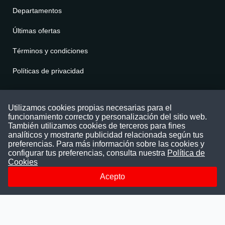
Departamentos
Últimas ofertas
Términos y condiciones
Políticas de privacidad
Contáctenos
Utilizamos cookies propias necesarias para el
funcionamiento correcto y personalización del sitio web.
Puede comunicarse con nosotros a través
También utilizamos cookies de terceros para fines
nuestras redes sociales o del correo:
analíticos y mostrarte publicidad relacionada según tus
contacto@convocatoriasdetrabajo.com
preferencias. Para más información sobre las cookies y
Siguenos en:
configurar tus preferencias, consulta nuestra
Política de
Cookies
Acepto
Facebook
Instagram
LinkedIn