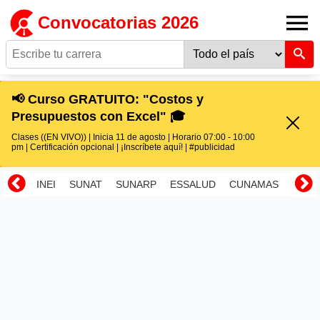
Convocatorias 2026
📢 Curso GRATUITO: "Costos y
Presupuestos con Excel" 🎓
Clases ((EN VIVO)) | Inicia 11 de agosto | Horario 07:00 - 10:00
pm | Certificación opcional | ¡Inscríbete aquí! | #publicidad
INEI
SUNAT
SUNARP
ESSALUD
CUNAMAS
RENI