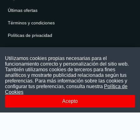
Últimas ofertas
Términos y condiciones
Políticas de privacidad
Contáctenos
Utilizamos cookies propias necesarias para el
funcionamiento correcto y personalización del sitio web.
Puede comunicarse con nosotros a través
También utilizamos cookies de terceros para fines
nuestras redes sociales o del correo:
analíticos y mostrarte publicidad relacionada según tus
contacto@convocatoriasdetrabajo.com
preferencias. Para más información sobre las cookies y
Siguenos en:
configurar tus preferencias, consulta nuestra
Política de
Cookies
Acepto
Facebook
Instagram
LinkedIn