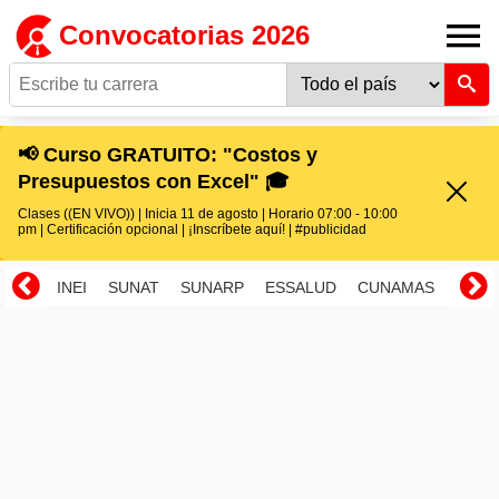
Convocatorias 2026
📢 Curso GRATUITO: "Costos y
Presupuestos con Excel" 🎓
Clases ((EN VIVO)) | Inicia 11 de agosto | Horario 07:00 - 10:00
pm | Certificación opcional | ¡Inscríbete aquí! | #publicidad
INEI
SUNAT
SUNARP
ESSALUD
CUNAMAS
RENI