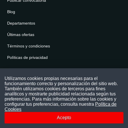
Publicar convocatoria
Blog
Departamentos
Últimas ofertas
Términos y condiciones
Políticas de privacidad
Contáctenos
Utilizamos cookies propias necesarias para el
funcionamiento correcto y personalización del sitio web.
Puede comunicarse con nosotros a través
También utilizamos cookies de terceros para fines
nuestras redes sociales o del correo:
analíticos y mostrarte publicidad relacionada según tus
contacto@convocatoriasdetrabajo.com
preferencias. Para más información sobre las cookies y
Siguenos en:
configurar tus preferencias, consulta nuestra
Política de
Cookies
Acepto
Facebook