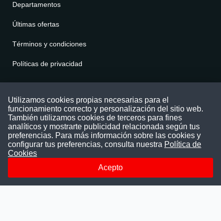
Departamentos
Últimas ofertas
Términos y condiciones
Políticas de privacidad
Contáctenos
Utilizamos cookies propias necesarias para el
funcionamiento correcto y personalización del sitio web.
Puede comunicarse con nosotros a través
También utilizamos cookies de terceros para fines
nuestras redes sociales o del correo:
analíticos y mostrarte publicidad relacionada según tus
contacto@convocatoriasdetrabajo.com
preferencias. Para más información sobre las cookies y
Siguenos en:
configurar tus preferencias, consulta nuestra
Política de
Cookies
Acepto
Facebook
Instagram
LinkedIn