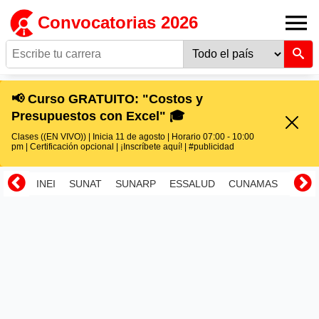
Convocatorias 2026
📢 Curso GRATUITO: "Costos y
Presupuestos con Excel" 🎓
Clases ((EN VIVO)) | Inicia 11 de agosto | Horario 07:00 - 10:00
pm | Certificación opcional | ¡Inscríbete aquí! | #publicidad
INEI
SUNAT
SUNARP
ESSALUD
CUNAMAS
RENI