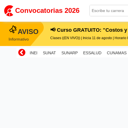
Convocatorias 2026
📢 Curso GRATUITO: "Costos y
AVISO
Clases ((EN VIVO)) | Inicia 11 de agosto | Horario 0
Informativo
INEI
SUNAT
SUNARP
ESSALUD
CUNAMAS