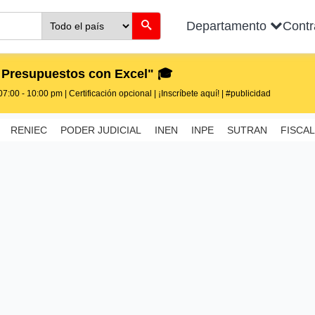
Departamento
Cont
 Presupuestos con Excel" 🎓
7:00 - 10:00 pm | Certificación opcional | ¡Inscríbete aquí! | #publicidad
RENIEC
PODER JUDICIAL
INEN
INPE
SUTRAN
FISCAL