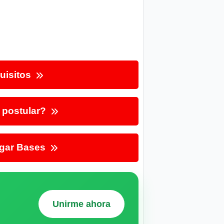
uisitos
postular?
gar Bases
Unirme ahora