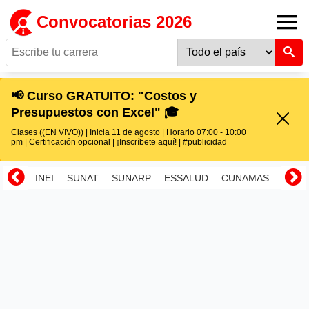
Convocatorias 2026
📢 Curso GRATUITO: "Costos y
Presupuestos con Excel" 🎓
Clases ((EN VIVO)) | Inicia 11 de agosto | Horario 07:00 - 10:00
pm | Certificación opcional | ¡Inscríbete aquí! | #publicidad
INEI
SUNAT
SUNARP
ESSALUD
CUNAMAS
RENI