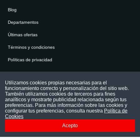
Blog
Departamentos
Últimas ofertas
Términos y condiciones
Políticas de privacidad
Contáctenos
Utilizamos cookies propias necesarias para el
funcionamiento correcto y personalización del sitio web.
Puede comunicarse con nosotros a través
También utilizamos cookies de terceros para fines
nuestras redes sociales o del correo:
analíticos y mostrarte publicidad relacionada según tus
contacto@convocatoriasdetrabajo.com
preferencias. Para más información sobre las cookies y
Siguenos en:
configurar tus preferencias, consulta nuestra
Política de
Cookies
Acepto
Facebook
Instagram