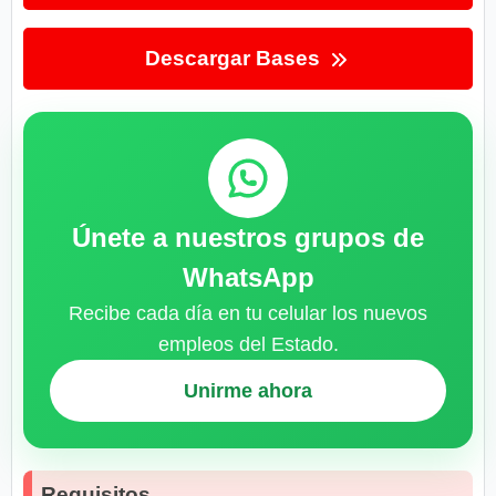
Descargar Bases
Únete a nuestros grupos de
WhatsApp
Recibe cada día en tu celular los nuevos
empleos del Estado.
Unirme ahora
Requisitos