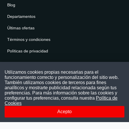
Blog
Departamentos
Últimas ofertas
Términos y condiciones
Políticas de privacidad
Contáctenos
Utilizamos cookies propias necesarias para el
funcionamiento correcto y personalización del sitio web.
Puede comunicarse con nosotros a través
También utilizamos cookies de terceros para fines
nuestras redes sociales o del correo:
analíticos y mostrarte publicidad relacionada según tus
contacto@convocatoriasdetrabajo.com
preferencias. Para más información sobre las cookies y
Siguenos en:
configurar tus preferencias, consulta nuestra
Política de
Cookies
Acepto
Facebook
Instagram