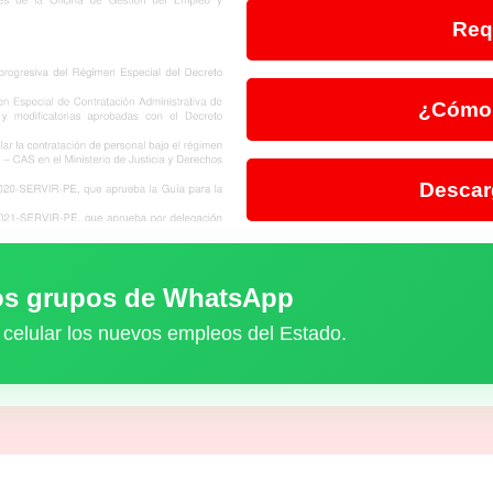
Req
¿Cómo 
Descar
ros grupos de WhatsApp
 celular los nuevos empleos del Estado.