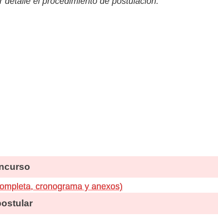
 detalle el procedimiento de postulación.
ncurso
completa, cronograma y anexos)
stular