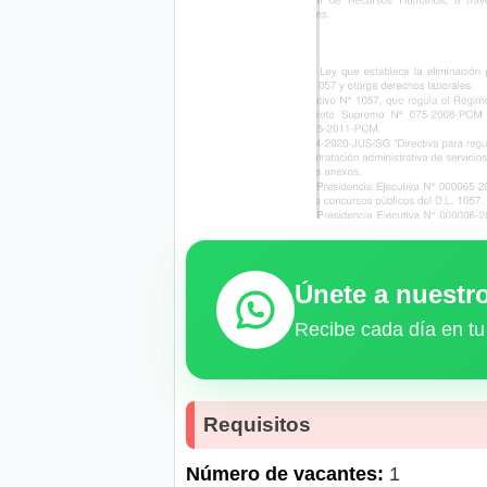
Únete a nuest
Recibe cada día en tu
Requisitos
Número de vacantes:
1