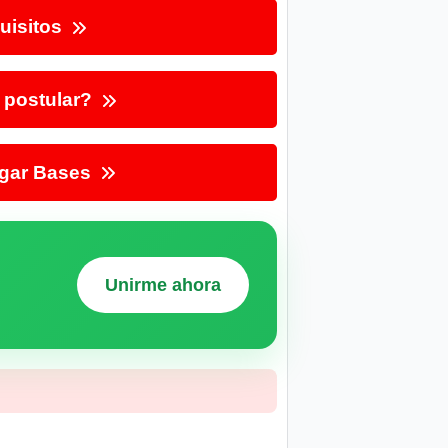
uisitos
postular?
gar Bases
Unirme ahora