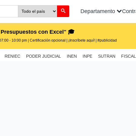
Departamento
Cont
 Presupuestos con Excel" 🎓
7:00 - 10:00 pm | Certificación opcional | ¡Inscríbete aquí! | #publicidad
RENIEC
PODER JUDICIAL
INEN
INPE
SUTRAN
FISCAL