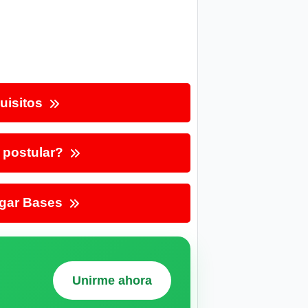
uisitos
postular?
gar Bases
Unirme ahora