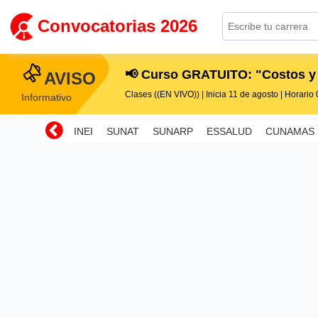
Convocatorias 2026
📢 Curso GRATUITO: "Costos y
AVISO
Clases ((EN VIVO)) | Inicia 11 de agosto | Horario 0
Informativo
INEI
SUNAT
SUNARP
ESSALUD
CUNAMAS