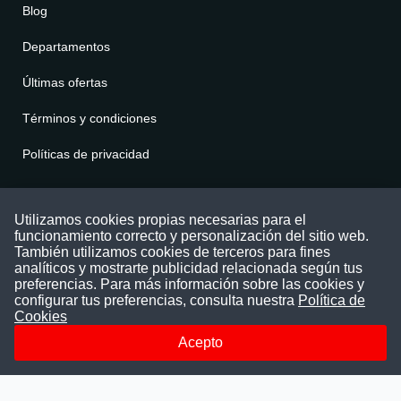
Blog
Departamentos
Últimas ofertas
Términos y condiciones
Políticas de privacidad
Contáctenos
Utilizamos cookies propias necesarias para el
funcionamiento correcto y personalización del sitio web.
Puede comunicarse con nosotros a través
También utilizamos cookies de terceros para fines
nuestras redes sociales o del correo:
analíticos y mostrarte publicidad relacionada según tus
contacto@convocatoriasdetrabajo.com
preferencias. Para más información sobre las cookies y
Siguenos en:
configurar tus preferencias, consulta nuestra
Política de
Cookies
Acepto
Facebook
Instagram