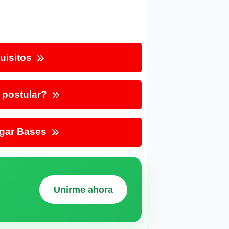
uisitos
postular?
gar Bases
Unirme ahora