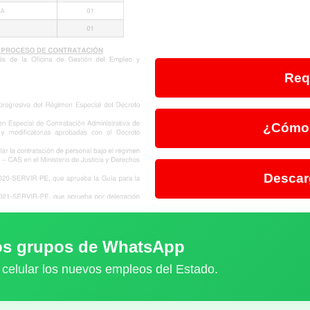
Req
¿Cómo 
Descar
ros grupos de WhatsApp
 celular los nuevos empleos del Estado.