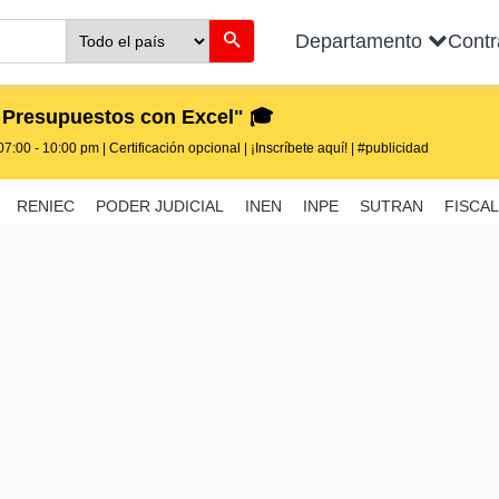
Departamento
Cont
 Presupuestos con Excel" 🎓
7:00 - 10:00 pm | Certificación opcional | ¡Inscríbete aquí! | #publicidad
RENIEC
PODER JUDICIAL
INEN
INPE
SUTRAN
FISCAL