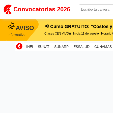
Convocatorias 2026
📢 Curso GRATUITO: "Costos y
AVISO
Clases ((EN VIVO)) | Inicia 11 de agosto | Horario 0
Informativo
INEI
SUNAT
SUNARP
ESSALUD
CUNAMAS