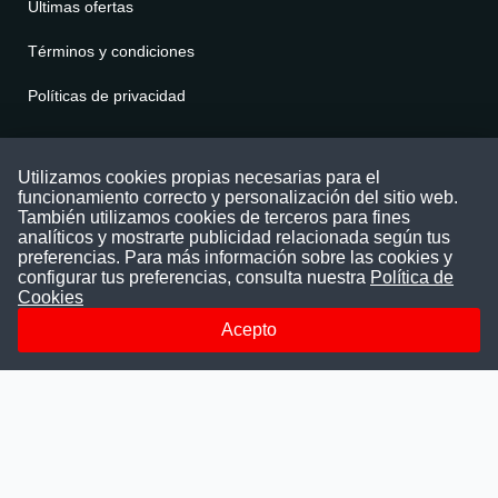
Últimas ofertas
Términos y condiciones
Políticas de privacidad
Contáctenos
Utilizamos cookies propias necesarias para el
funcionamiento correcto y personalización del sitio web.
Puede comunicarse con nosotros a través
También utilizamos cookies de terceros para fines
nuestras redes sociales o del correo:
analíticos y mostrarte publicidad relacionada según tus
contacto@convocatoriasdetrabajo.com
preferencias. Para más información sobre las cookies y
Siguenos en:
configurar tus preferencias, consulta nuestra
Política de
Cookies
Acepto
Facebook
Instagram
LinkedIn
Telegram