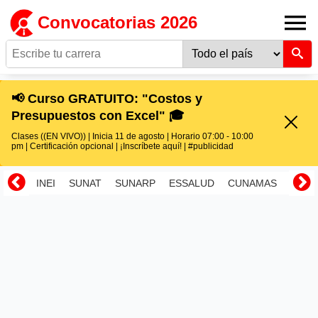
Convocatorias 2026
📢 Curso GRATUITO: "Costos y
Presupuestos con Excel" 🎓
Clases ((EN VIVO)) | Inicia 11 de agosto | Horario 07:00 - 10:00
pm | Certificación opcional | ¡Inscríbete aquí! | #publicidad
INEI
SUNAT
SUNARP
ESSALUD
CUNAMAS
RENI