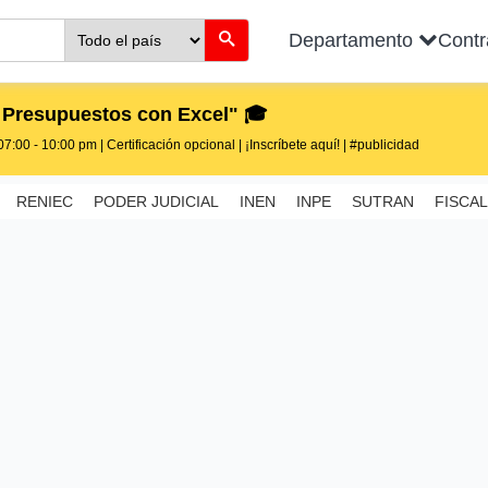
Departamento
Cont
 Presupuestos con Excel" 🎓
7:00 - 10:00 pm | Certificación opcional | ¡Inscríbete aquí! | #publicidad
RENIEC
PODER JUDICIAL
INEN
INPE
SUTRAN
FISCAL