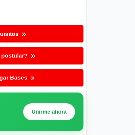
uisitos
postular?
gar Bases
Unirme ahora