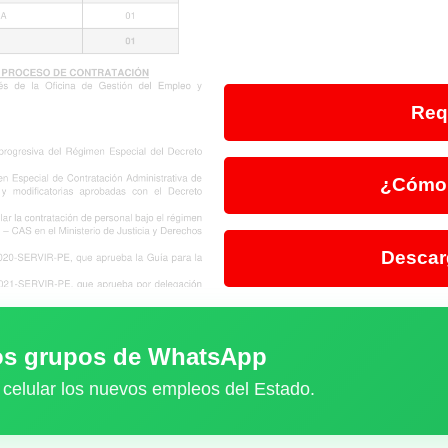
Req
¿Cómo 
Descar
ros grupos de WhatsApp
 celular los nuevos empleos del Estado.