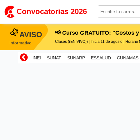
Convocatorias 2026
📢 Curso GRATUITO: "Costos y
AVISO
Clases ((EN VIVO)) | Inicia 11 de agosto | Horario 0
Informativo
INEI
SUNAT
SUNARP
ESSALUD
CUNAMAS