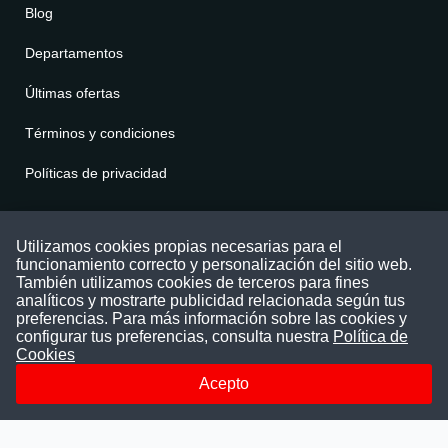
Blog
Departamentos
Últimas ofertas
Términos y condiciones
Políticas de privacidad
Contáctenos
Utilizamos cookies propias necesarias para el
funcionamiento correcto y personalización del sitio web.
Puede comunicarse con nosotros a través
También utilizamos cookies de terceros para fines
nuestras redes sociales o del correo:
analíticos y mostrarte publicidad relacionada según tus
contacto@convocatoriasdetrabajo.com
preferencias. Para más información sobre las cookies y
Siguenos en:
configurar tus preferencias, consulta nuestra
Política de
Cookies
Acepto
Facebook
Instagram