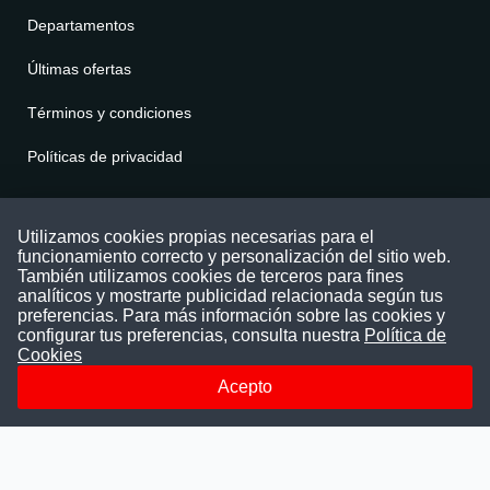
Departamentos
Últimas ofertas
Términos y condiciones
Políticas de privacidad
Contáctenos
Utilizamos cookies propias necesarias para el
funcionamiento correcto y personalización del sitio web.
Puede comunicarse con nosotros a través
También utilizamos cookies de terceros para fines
nuestras redes sociales o del correo:
analíticos y mostrarte publicidad relacionada según tus
contacto@convocatoriasdetrabajo.com
preferencias. Para más información sobre las cookies y
Siguenos en:
configurar tus preferencias, consulta nuestra
Política de
Cookies
Acepto
Facebook
Instagram
LinkedIn