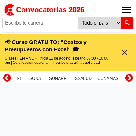
Convocatorias 2026
📢 Curso GRATUITO: "Costos y
Presupuestos con Excel" 🎓
Clases ((EN VIVO)) | Inicia 11 de agosto | Horario 07:00 - 10:00
pm | Certificación opcional | ¡Inscríbete aquí! | #publicidad
INEI
SUNAT
SUNARP
ESSALUD
CUNAMAS
RENI