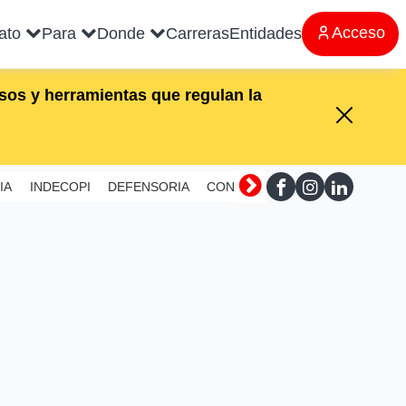
Acceso
rato
Para
Donde
Carreras
Entidades
os y herramientas que regulan la
IA
INDECOPI
DEFENSORIA
CONTRALORIA
SUNAFIL
MI