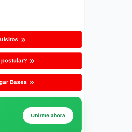
uisitos
postular?
gar Bases
Unirme ahora