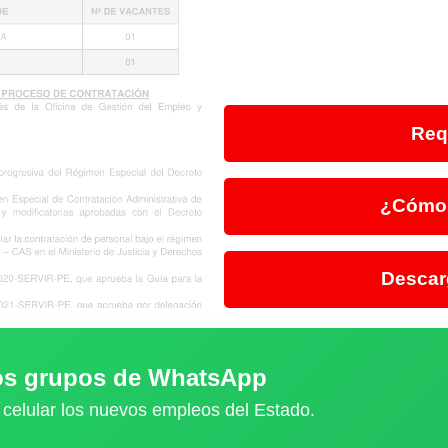
Req
¿Cómo 
Descar
ros grupos de WhatsApp
 celular los nuevos empleos del Estado.