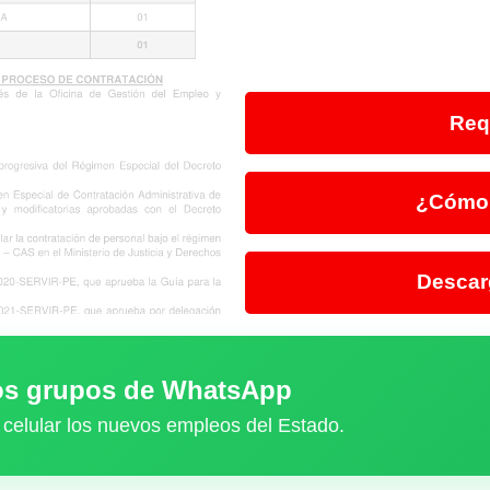
Req
¿Cómo 
Descar
ros grupos de WhatsApp
 celular los nuevos empleos del Estado.