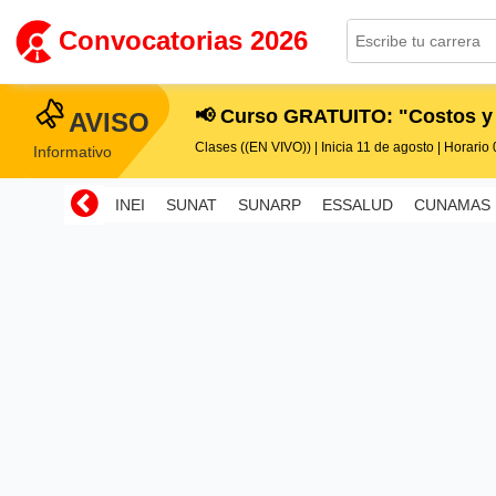
Convocatorias 2026
📢 Curso GRATUITO: "Costos y
AVISO
Clases ((EN VIVO)) | Inicia 11 de agosto | Horario 0
Informativo
INEI
SUNAT
SUNARP
ESSALUD
CUNAMAS