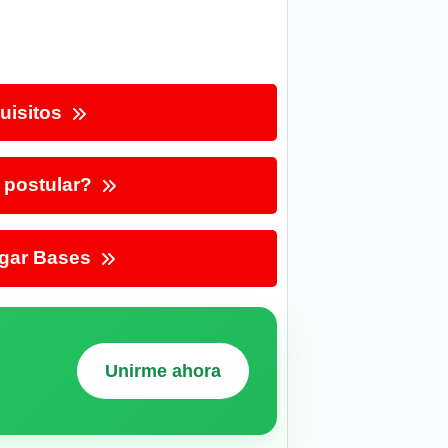
uisitos
postular?
gar Bases
Unirme ahora