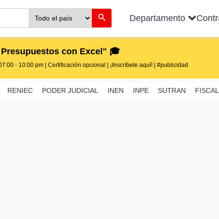
Departamento
Cont
 Presupuestos con Excel" 🎓
7:00 - 10:00 pm | Certificación opcional | ¡Inscríbete aquí! | #publicidad
RENIEC
PODER JUDICIAL
INEN
INPE
SUTRAN
FISCAL