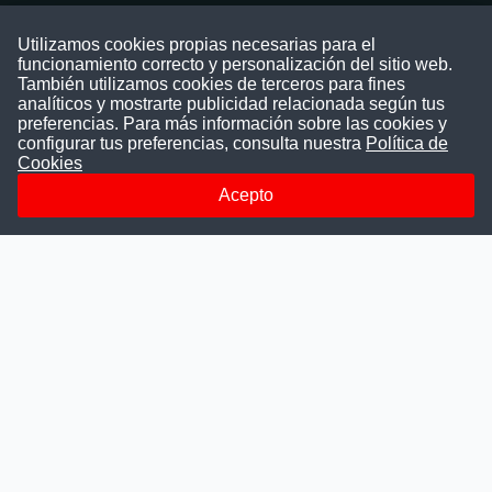
Contáctenos
Utilizamos cookies propias necesarias para el
funcionamiento correcto y personalización del sitio web.
Puede comunicarse con nosotros a través
También utilizamos cookies de terceros para fines
nuestras redes sociales o del correo:
analíticos y mostrarte publicidad relacionada según tus
contacto@convocatoriasdetrabajo.com
preferencias. Para más información sobre las cookies y
Siguenos en:
configurar tus preferencias, consulta nuestra
Política de
Cookies
Acepto
Facebook
Instagram
LinkedIn
Telegram
TikTok
Youtube
© 2026 Todos los derechos reservados.