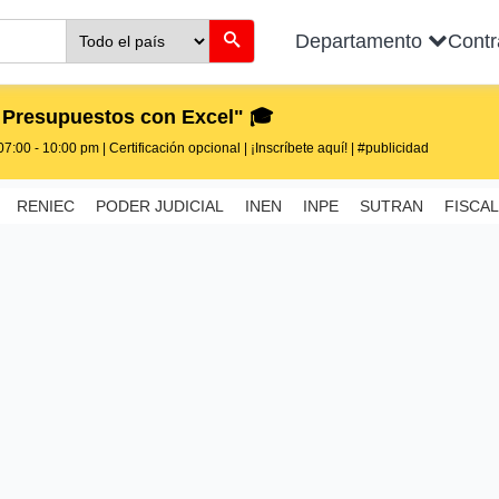
Departamento
Cont
 Presupuestos con Excel" 🎓
7:00 - 10:00 pm | Certificación opcional | ¡Inscríbete aquí! | #publicidad
RENIEC
PODER JUDICIAL
INEN
INPE
SUTRAN
FISCAL