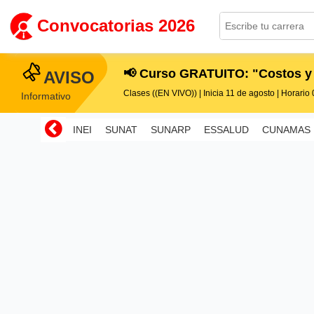
Convocatorias 2026
📢 Curso GRATUITO: "Costos y
AVISO
Clases ((EN VIVO)) | Inicia 11 de agosto | Horario 0
Informativo
INEI
SUNAT
SUNARP
ESSALUD
CUNAMAS