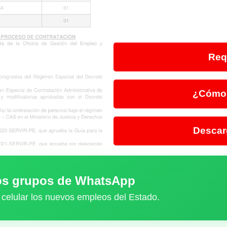
Req
¿Cómo 
Descar
ros grupos de WhatsApp
 celular los nuevos empleos del Estado.