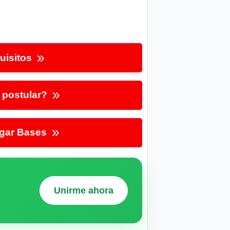
uisitos
postular?
gar Bases
Unirme ahora