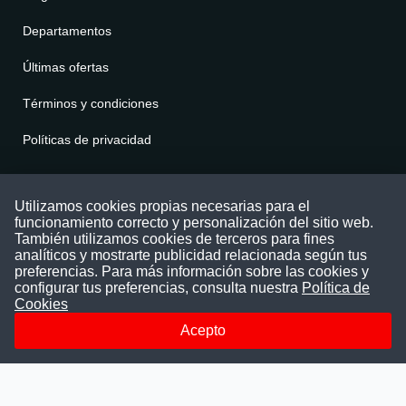
Departamentos
Últimas ofertas
Términos y condiciones
Políticas de privacidad
Contáctenos
Utilizamos cookies propias necesarias para el
funcionamiento correcto y personalización del sitio web.
Puede comunicarse con nosotros a través
También utilizamos cookies de terceros para fines
nuestras redes sociales o del correo:
analíticos y mostrarte publicidad relacionada según tus
contacto@convocatoriasdetrabajo.com
preferencias. Para más información sobre las cookies y
Siguenos en:
configurar tus preferencias, consulta nuestra
Política de
Cookies
Acepto
Facebook
Instagram