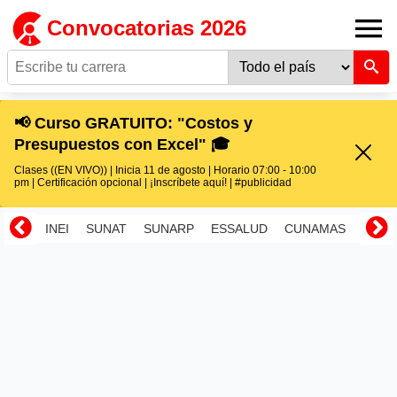
Convocatorias 2026
📢 Curso GRATUITO: "Costos y
Presupuestos con Excel" 🎓
Clases ((EN VIVO)) | Inicia 11 de agosto | Horario 07:00 - 10:00
pm | Certificación opcional | ¡Inscríbete aquí! | #publicidad
INEI
SUNAT
SUNARP
ESSALUD
CUNAMAS
RENI