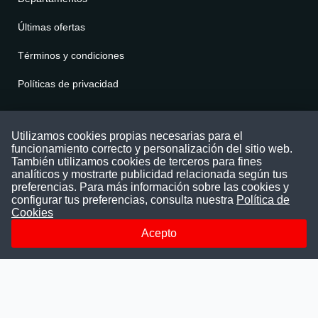
Últimas ofertas
Términos y condiciones
Políticas de privacidad
Contáctenos
Utilizamos cookies propias necesarias para el
funcionamiento correcto y personalización del sitio web.
Puede comunicarse con nosotros a través
También utilizamos cookies de terceros para fines
nuestras redes sociales o del correo:
analíticos y mostrarte publicidad relacionada según tus
contacto@convocatoriasdetrabajo.com
preferencias. Para más información sobre las cookies y
Siguenos en:
configurar tus preferencias, consulta nuestra
Política de
Cookies
Acepto
Facebook
Instagram
LinkedIn