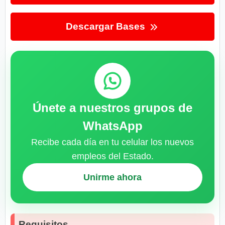
Descargar Bases
Únete a nuestros grupos de
WhatsApp
Recibe cada día en tu celular los nuevos
empleos del Estado.
Unirme ahora
Requisitos