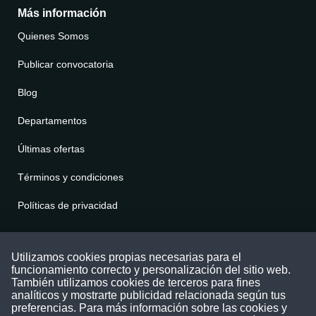
Más información
Quienes Somos
Publicar convocatoria
Blog
Departamentos
Últimas ofertas
Términos y condiciones
Políticas de privacidad
Contáctenos
Utilizamos cookies propias necesarias para el
funcionamiento correcto y personalización del sitio web.
Puede comunicarse con nosotros a través
También utilizamos cookies de terceros para fines
nuestras redes sociales o del correo:
analíticos y mostrarte publicidad relacionada según tus
contacto@convocatoriasdetrabajo.com
preferencias. Para más información sobre las cookies y