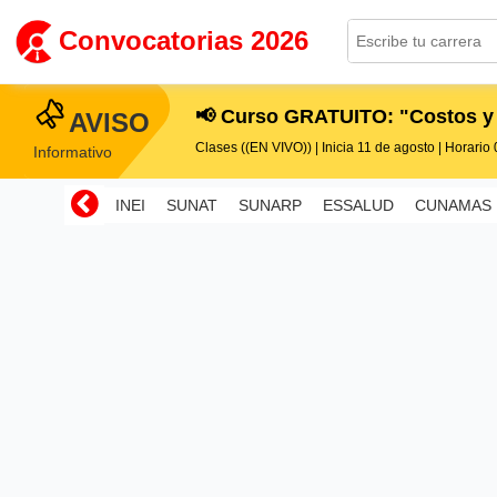
Convocatorias 2026
📢 Curso GRATUITO: "Costos y
AVISO
Clases ((EN VIVO)) | Inicia 11 de agosto | Horario 0
Informativo
INEI
SUNAT
SUNARP
ESSALUD
CUNAMAS