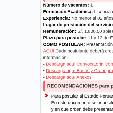
Número de vacantes:
1
Formación Académica:
Licencia 
Experiencia:
No menor al 02 año
Lugar de prestación del servicio
Remuneración:
S/. 1,800.00 sole
Plazo para postular:
11 y 12 de 
COMO POSTULAR:
Presentación 
AQUÍ
Cada postulante deberá crear
información.
•
Descarga aquí Convocatoria Com
•
Descarga aquí Bases y Cronogr
•
Descarga aquí Anexos
RECOMENDACIONES para po
Para postular al Estado Peruan
En este documento se especifi
y en que orden debe presentar