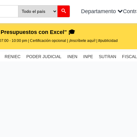
Departamento
Cont
 Presupuestos con Excel" 🎓
7:00 - 10:00 pm | Certificación opcional | ¡Inscríbete aquí! | #publicidad
RENIEC
PODER JUDICIAL
INEN
INPE
SUTRAN
FISCAL