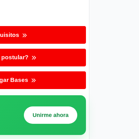
uisitos
postular?
gar Bases
Unirme ahora