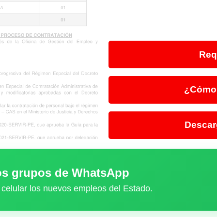
Req
¿Cómo 
Descar
ros grupos de WhatsApp
 celular los nuevos empleos del Estado.