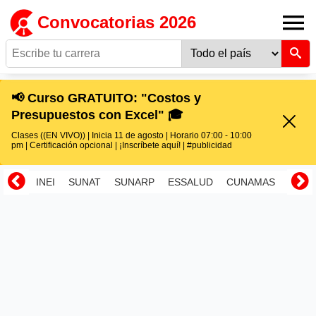
Convocatorias 2026
📢 Curso GRATUITO: "Costos y
Presupuestos con Excel" 🎓
Clases ((EN VIVO)) | Inicia 11 de agosto | Horario 07:00 - 10:00
pm | Certificación opcional | ¡Inscríbete aquí! | #publicidad
INEI
SUNAT
SUNARP
ESSALUD
CUNAMAS
RENI