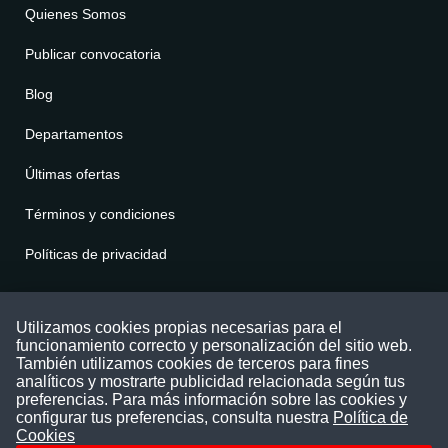
Quienes Somos
Publicar convocatoria
Blog
Departamentos
Últimas ofertas
Términos y condiciones
Políticas de privacidad
Contáctenos
Utilizamos cookies propias necesarias para el
funcionamiento correcto y personalización del sitio web.
Puede comunicarse con nosotros a través
También utilizamos cookies de terceros para fines
nuestras redes sociales o del correo:
analíticos y mostrarte publicidad relacionada según tus
contacto@convocatoriasdetrabajo.com
preferencias. Para más información sobre las cookies y
Siguenos en:
configurar tus preferencias, consulta nuestra
Política de
Cookies