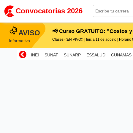
Convocatorias 2026
📢 Curso GRATUITO: "Costos y
AVISO
Clases ((EN VIVO)) | Inicia 11 de agosto | Horario 0
Informativo
INEI
SUNAT
SUNARP
ESSALUD
CUNAMAS