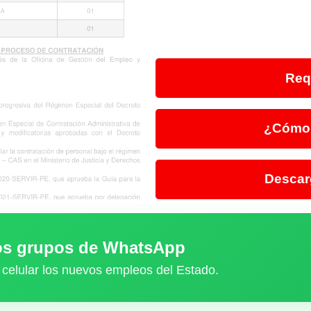
Req
¿Cómo 
Descar
ros grupos de WhatsApp
 celular los nuevos empleos del Estado.