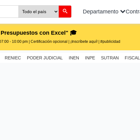
Departamento
Cont
 Presupuestos con Excel" 🎓
7:00 - 10:00 pm | Certificación opcional | ¡Inscríbete aquí! | #publicidad
RENIEC
PODER JUDICIAL
INEN
INPE
SUTRAN
FISCAL