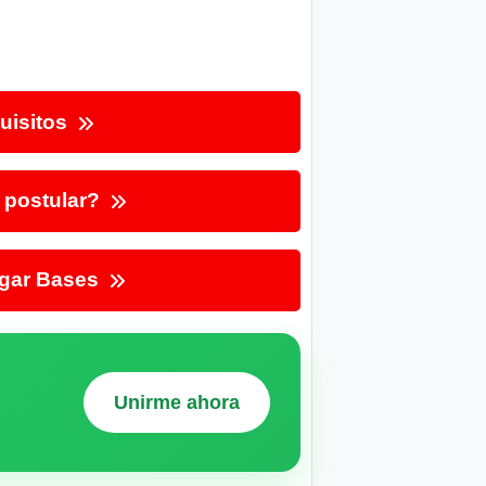
uisitos
postular?
gar Bases
Unirme ahora