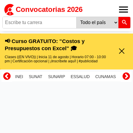
Convocatorias 2026
📢 Curso GRATUITO: "Costos y
Presupuestos con Excel" 🎓
Clases ((EN VIVO)) | Inicia 11 de agosto | Horario 07:00 - 10:00
pm | Certificación opcional | ¡Inscríbete aquí! | #publicidad
INEI
SUNAT
SUNARP
ESSALUD
CUNAMAS
RENI