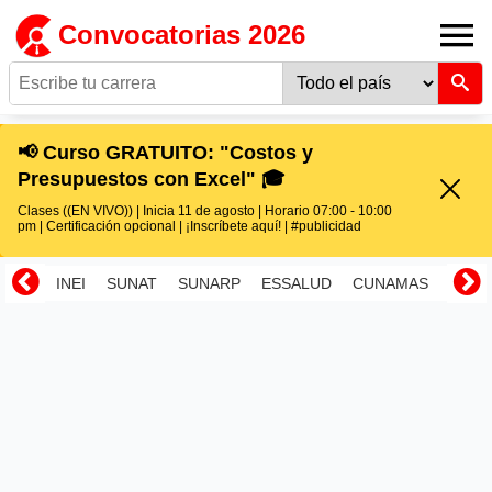
Convocatorias 2026
📢 Curso GRATUITO: "Costos y
Presupuestos con Excel" 🎓
Clases ((EN VIVO)) | Inicia 11 de agosto | Horario 07:00 - 10:00
pm | Certificación opcional | ¡Inscríbete aquí! | #publicidad
INEI
SUNAT
SUNARP
ESSALUD
CUNAMAS
RENI