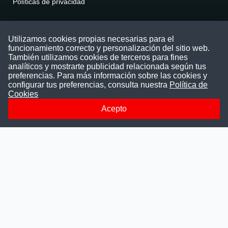
Políticas de privacidad
Contáctenos
Utilizamos cookies propias necesarias para el
funcionamiento correcto y personalización del sitio web.
Puede comunicarse con nosotros a través
También utilizamos cookies de terceros para fines
nuestras redes sociales o del correo:
analíticos y mostrarte publicidad relacionada según tus
contacto@convocatoriasdetrabajo.com
preferencias. Para más información sobre las cookies y
Siguenos en:
configurar tus preferencias, consulta nuestra
Política de
Cookies
Acepto
Facebook
Instagram
LinkedIn
Telegram
TikTok
Youtube