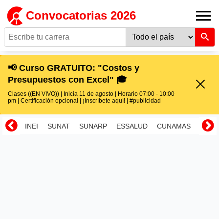
Convocatorias 2026
📢 Curso GRATUITO: "Costos y
Presupuestos con Excel" 🎓
Clases ((EN VIVO)) | Inicia 11 de agosto | Horario 07:00 - 10:00
pm | Certificación opcional | ¡Inscríbete aquí! | #publicidad
INEI
SUNAT
SUNARP
ESSALUD
CUNAMAS
RENI