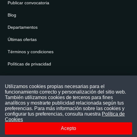
Publicar convocatoria
Blog
Departamentos
Últimas ofertas
Términos y condiciones
Políticas de privacidad
Contáctenos
Utilizamos cookies propias necesarias para el
funcionamiento correcto y personalización del sitio web.
Puede comunicarse con nosotros a través
También utilizamos cookies de terceros para fines
nuestras redes sociales o del correo:
analíticos y mostrarte publicidad relacionada según tus
contacto@convocatoriasdetrabajo.com
preferencias. Para más información sobre las cookies y
Siguenos en:
configurar tus preferencias, consulta nuestra
Política de
Cookies
Acepto
Facebook