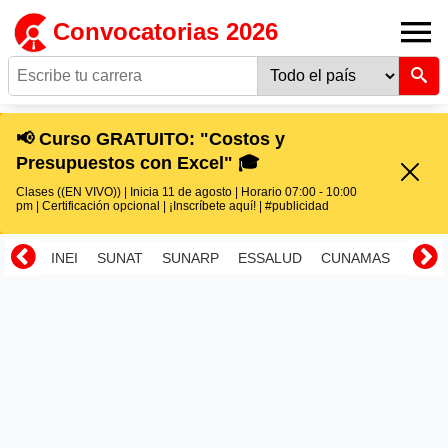
Convocatorias 2026
📢 Curso GRATUITO: "Costos y
Presupuestos con Excel" 🎓
Clases ((EN VIVO)) | Inicia 11 de agosto | Horario 07:00 - 10:00
pm | Certificación opcional | ¡Inscríbete aquí! | #publicidad
INEI
SUNAT
SUNARP
ESSALUD
CUNAMAS
RENI