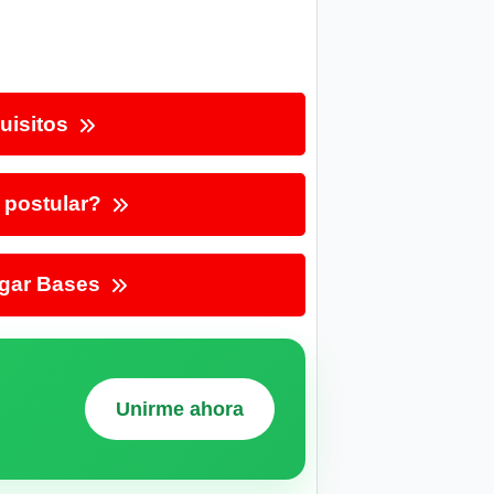
uisitos
postular?
gar Bases
Unirme ahora