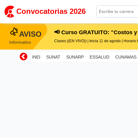
Convocatorias 2026
📢 Curso GRATUITO: "Costos y
AVISO
Clases ((EN VIVO)) | Inicia 11 de agosto | Horario 0
Informativo
INEI
SUNAT
SUNARP
ESSALUD
CUNAMAS