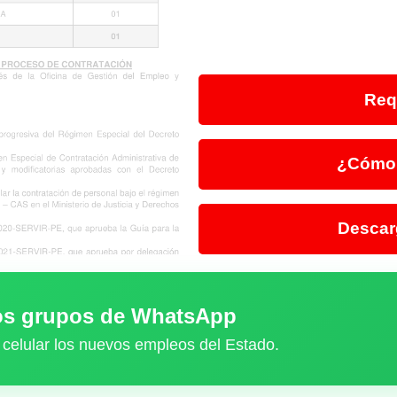
Req
¿Cómo 
Descar
ros grupos de WhatsApp
 celular los nuevos empleos del Estado.