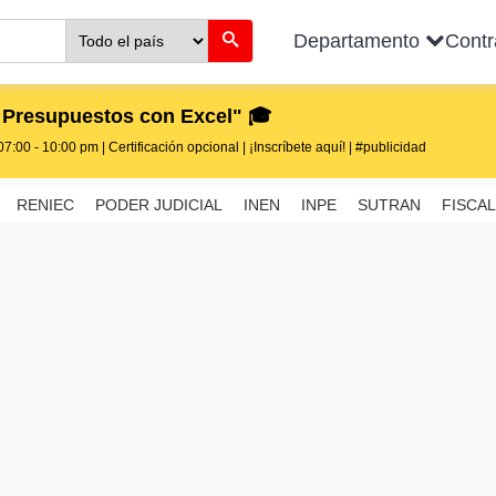
Departamento
Cont
 Presupuestos con Excel" 🎓
7:00 - 10:00 pm | Certificación opcional | ¡Inscríbete aquí! | #publicidad
RENIEC
PODER JUDICIAL
INEN
INPE
SUTRAN
FISCAL