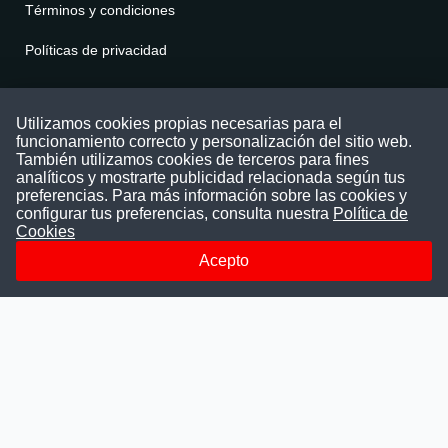
Términos y condiciones
Políticas de privacidad
Contáctenos
Utilizamos cookies propias necesarias para el
funcionamiento correcto y personalización del sitio web.
Puede comunicarse con nosotros a través
También utilizamos cookies de terceros para fines
nuestras redes sociales o del correo:
analíticos y mostrarte publicidad relacionada según tus
contacto@convocatoriasdetrabajo.com
preferencias. Para más información sobre las cookies y
Siguenos en:
configurar tus preferencias, consulta nuestra
Política de
Cookies
Acepto
Facebook
Instagram
LinkedIn
Telegram
TikTok