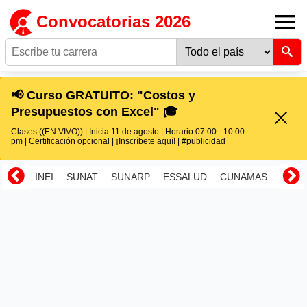
Convocatorias 2026
📢 Curso GRATUITO: "Costos y
Presupuestos con Excel" 🎓
Clases ((EN VIVO)) | Inicia 11 de agosto | Horario 07:00 - 10:00
pm | Certificación opcional | ¡Inscríbete aquí! | #publicidad
INEI
SUNAT
SUNARP
ESSALUD
CUNAMAS
RENI