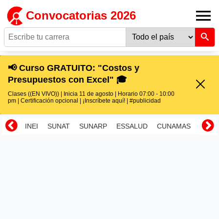
Convocatorias 2026
📢 Curso GRATUITO: "Costos y
Presupuestos con Excel" 🎓
Clases ((EN VIVO)) | Inicia 11 de agosto | Horario 07:00 - 10:00
pm | Certificación opcional | ¡Inscríbete aquí! | #publicidad
INEI
SUNAT
SUNARP
ESSALUD
CUNAMAS
RENI