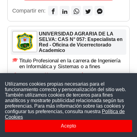
Compartir en:
UNIVERSIDAD AGRARIA DE LA
SELVA: CAS N° 057: Especialista en
Red - Oficina de Vicerrectorado
Academico
Titulo Profesional en la carrera de Ingeniería
en Informática y Sistemas o a fines
Huánuco
|
N° plazas: 1
2364
Utilizamos cookies propias necesarias para el
Finaliza el 13/08/2026
funcionamiento correcto y personalización del sitio web.
También utilizamos cookies de terceros para fines
VER CONVOCATORIA
analíticos y mostrarte publicidad relacionada según tus
preferencias. Para más información sobre las cookies y
Compartir en:
configurar tus preferencias, consulta nuestra
Política de
Cookies
Acepto