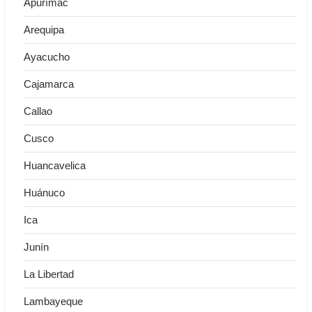
Apurímac
Arequipa
Ayacucho
Cajamarca
Callao
Cusco
Huancavelica
Huánuco
Ica
Junín
La Libertad
Lambayeque