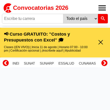
Convocatorias 2026
📢 Curso GRATUITO: "Costos y
Presupuestos con Excel" 🎓
Clases ((EN VIVO)) | Inicia 11 de agosto | Horario 07:00 - 10:00
pm | Certificación opcional | ¡Inscríbete aquí! | #publicidad
INEI
SUNAT
SUNARP
ESSALUD
CUNAMAS
RENI