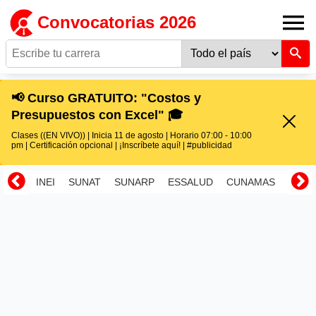
Convocatorias 2026
📢 Curso GRATUITO: "Costos y
Presupuestos con Excel" 🎓
Clases ((EN VIVO)) | Inicia 11 de agosto | Horario 07:00 - 10:00
pm | Certificación opcional | ¡Inscríbete aquí! | #publicidad
INEI
SUNAT
SUNARP
ESSALUD
CUNAMAS
RENI