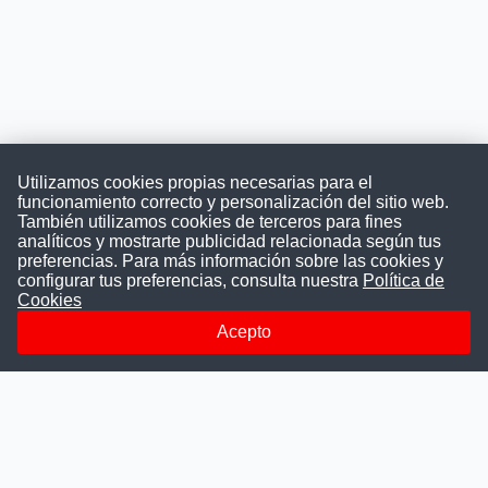
Utilizamos cookies propias necesarias para el
funcionamiento correcto y personalización del sitio web.
También utilizamos cookies de terceros para fines
Convocatoriasdetrabajo.com
analíticos y mostrarte publicidad relacionada según tus
preferencias. Para más información sobre las cookies y
configurar tus preferencias, consulta nuestra
Política de
Cookies
ConvocatoriasDeTrabajo.com es una plataforma informativa
sobre los empleos del Estado Peruano. Buscamos promover
Acepto
la difusión y transparencia de los concursos públicos, además
ayudamos a las instituciones a encontrar a los mejores
talentos. A nuestros usuarios le brindamos en un solo lugar
todas las vacantes del gobierno, ahorrándoles el tiempo que
les tomaría buscar por separado en cada página web de las
Instituciones Públicas.
Más información