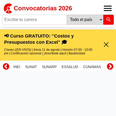
Convocatorias 2026
📢 Curso GRATUITO: "Costos y
Presupuestos con Excel" 🎓
Clases ((EN VIVO)) | Inicia 11 de agosto | Horario 07:00 - 10:00
pm | Certificación opcional | ¡Inscríbete aquí! | #publicidad
INEI
SUNAT
SUNARP
ESSALUD
CUNAMAS
RENI