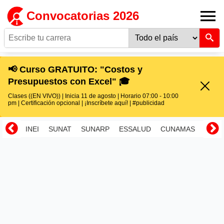
Convocatorias 2026
📢 Curso GRATUITO: "Costos y
Presupuestos con Excel" 🎓
Clases ((EN VIVO)) | Inicia 11 de agosto | Horario 07:00 - 10:00
pm | Certificación opcional | ¡Inscríbete aquí! | #publicidad
INEI
SUNAT
SUNARP
ESSALUD
CUNAMAS
RENI