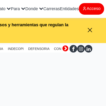
Acceso
rato
Para
Donde
Carreras
Entidades
os y herramientas que regulan la
IA
INDECOPI
DEFENSORIA
CONTRALORIA
SUNAFIL
MI