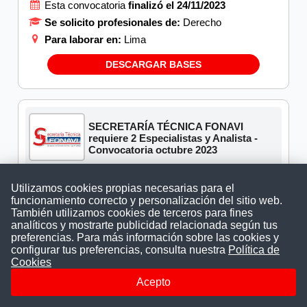
Esta convocatoria
finalizó el 24/11/2023
Se solicito profesionales de:
Derecho
Para laborar en:
Lima
DESCARGAR BASES
SECRETARÍA TÉCNICA FONAVI
requiere 2 Especialistas y Analista -
Convocatoria octubre 2023
Esta convocatoria
finalizó el 30/10/2023
Utilizamos cookies propias necesarias para el
Se solicito profesionales de:
Administración,
funcionamiento correcto y personalización del sitio web.
Contabilidad, Derecho, Economía, Ingeniería de
También utilizamos cookies de terceros para fines
sistemas, Ingeniería de software, Ingeniería
analíticos y mostrarte publicidad relacionada según tus
industrial, Ingeniería informática
preferencias. Para más información sobre las cookies y
Para laborar en:
Lima
configurar tus preferencias, consulta nuestra
Política de
Cookies
DESCARGAR BASES
Acepto