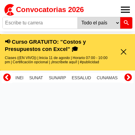
Convocatorias 2026
📢 Curso GRATUITO: "Costos y
Presupuestos con Excel" 🎓
Clases ((EN VIVO)) | Inicia 11 de agosto | Horario 07:00 - 10:00
pm | Certificación opcional | ¡Inscríbete aquí! | #publicidad
INEI
SUNAT
SUNARP
ESSALUD
CUNAMAS
RENI