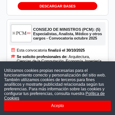
DESCARGAR BASES
CONSEJO DE MINISTROS (PCM): (5)
Especialistas, Analista, Médico y otros
cargos - Convocatoria octubre 2025
Esta convocatoria
finalizó el 30/10/2025
Se solicito profesionales de:
Arquitectura,
Ciencias de la Computación, Economía, Ingeniería,
Ingeniería de Sistemas, Ingeniería de Software,
Ingeniería de Telecomunicaciones, Ingeniería
Utilizamos cookies propias necesarias para el
Electrónica, Ingeniería Industrial, Ingeniería
funcionamiento correcto y personalización del sitio web.
Informática, Medicina, Médico Cirujano
También utilizamos cookies de terceros para fines
Para laborar en:
Lima
analíticos y mostrarte publicidad relacionada según tus
preferencias. Para más información sobre las cookies y
configurar tus preferencias, consulta nuestra
Política de
DESCARGAR BASES
Cookies
Acepto