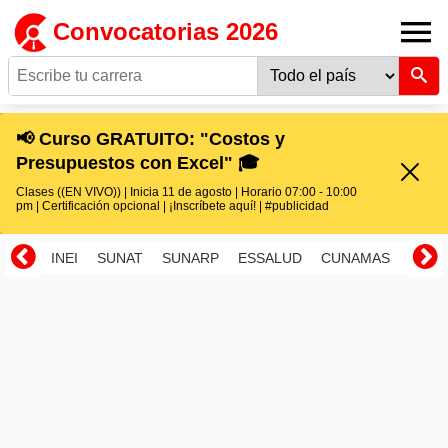
Convocatorias 2026
📢 Curso GRATUITO: "Costos y
Presupuestos con Excel" 🎓
Clases ((EN VIVO)) | Inicia 11 de agosto | Horario 07:00 - 10:00
pm | Certificación opcional | ¡Inscríbete aquí! | #publicidad
INEI
SUNAT
SUNARP
ESSALUD
CUNAMAS
RENI