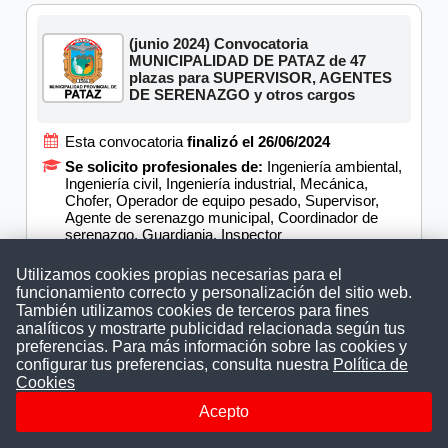
(junio 2024) Convocatoria
MUNICIPALIDAD DE PATAZ de 47
plazas para SUPERVISOR, AGENTES
DE SERENAZGO y otros cargos
Esta convocatoria
finalizó el 26/06/2024
Se solicito profesionales de:
Ingeniería ambiental,
Ingeniería civil, Ingeniería industrial, Mecánica,
Chofer, Operador de equipo pesado, Supervisor,
Agente de serenazgo municipal, Coordinador de
serenazgo, Guardiania, Inspector
Para laborar en:
La Libertad
Utilizamos cookies propias necesarias para el
funcionamiento correcto y personalización del sitio web.
DESCARGAR BASES
También utilizamos cookies de terceros para fines
analíticos y mostrarte publicidad relacionada según tus
preferencias. Para más información sobre las cookies y
configurar tus preferencias, consulta nuestra
Política de
Cookies
(mayo 2024) MUNICIPALIDAD DE
PATAZ abre convocatoria son sueldos
Acepto
de hasta S/. 3500