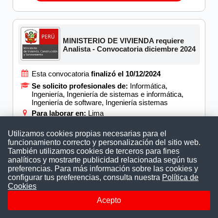
MINISTERIO DE VIVIENDA requiere
Analista - Convocatoria diciembre 2024
Esta convocatoria
finalizó el 10/12/2024
Se solicito profesionales de:
Informática,
Ingeniería, Ingeniería de sistemas e informática,
Ingeniería de software, Ingeniería sistemas
Para laborar en:
Lima
DESCARGAR BASES
Utilizamos cookies propias necesarias para el
funcionamiento correcto y personalización del sitio web.
También utilizamos cookies de terceros para fines
analíticos y mostrarte publicidad relacionada según tus
preferencias. Para más información sobre las cookies y
MINISTERIO DE VIVIENDA: (26)
configurar tus preferencias, consulta nuestra
Política de
Especialista, Experto, Analista y otros
Cookies
cargos - Convocatoria diciembre 2024
Acepto
Esta convocatoria
finalizó el 05/12/2024