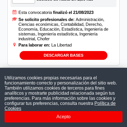
Esta convocatoria
finalizó el 21/08/2023
Se solicito profesionales de:
Administración,
Ciencias económicas, Contabilidad, Derecho,
Economía, Educación, Estadística, Ingeniería de
sistemas, Ingeniería estadística, Ingeniería
industrial, Chofer
Para laborar en:
La Libertad
DESCARGAR BASES
Utilizamos cookies propias necesarias para el
GERENCIA EDUCACION(GRE) LA
funcionamiento correcto y personalización del sitio web.
LIBERTAD busca Vigilante -
También utilizamos cookies de terceros para fines
Convocatoria agosto 2023
analíticos y mostrarte publicidad relacionada según tus
preferencias. Para más información sobre las cookies y
configurar tus preferencias, consulta nuestra
Política de
Esta convocatoria
finalizó el 14/08/2023
Cookies
Se solicito profesionales de:
Vigilante
Acepto
Para laborar en:
La Libertad