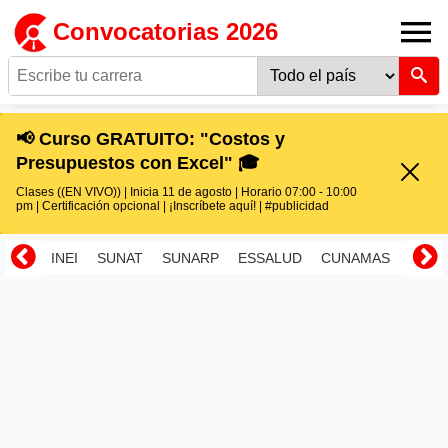
Convocatorias 2026
📢 Curso GRATUITO: "Costos y
Presupuestos con Excel" 🎓
Clases ((EN VIVO)) | Inicia 11 de agosto | Horario 07:00 - 10:00
pm | Certificación opcional | ¡Inscríbete aquí! | #publicidad
INEI
SUNAT
SUNARP
ESSALUD
CUNAMAS
RENI