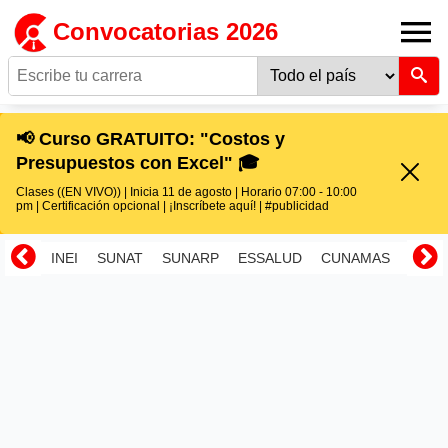
Convocatorias 2026
📢 Curso GRATUITO: "Costos y
Presupuestos con Excel" 🎓
Clases ((EN VIVO)) | Inicia 11 de agosto | Horario 07:00 - 10:00
pm | Certificación opcional | ¡Inscríbete aquí! | #publicidad
INEI
SUNAT
SUNARP
ESSALUD
CUNAMAS
RENI