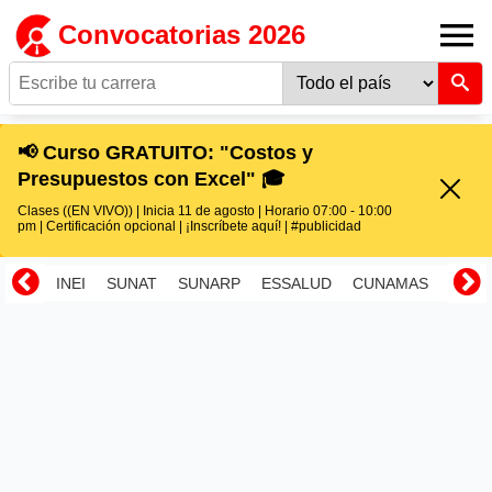
Convocatorias 2026
📢 Curso GRATUITO: "Costos y
Presupuestos con Excel" 🎓
Clases ((EN VIVO)) | Inicia 11 de agosto | Horario 07:00 - 10:00
pm | Certificación opcional | ¡Inscríbete aquí! | #publicidad
INEI
SUNAT
SUNARP
ESSALUD
CUNAMAS
RENI