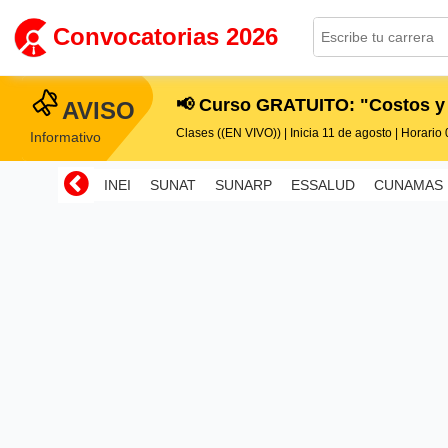
Convocatorias 2026
📢 Curso GRATUITO: "Costos y
AVISO
Clases ((EN VIVO)) | Inicia 11 de agosto | Horario 0
Informativo
INEI
SUNAT
SUNARP
ESSALUD
CUNAMAS