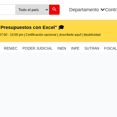
Departamento
Cont
 Presupuestos con Excel" 🎓
7:00 - 10:00 pm | Certificación opcional | ¡Inscríbete aquí! | #publicidad
RENIEC
PODER JUDICIAL
INEN
INPE
SUTRAN
FISCAL